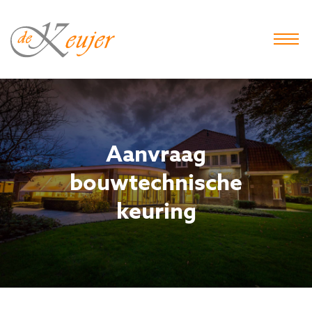
De
Keujer
Makelaar
-
Hof
van
Twente
Aanvraag
bouwtechnische
keuring