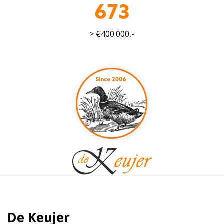
835
> €400.000,-
De Keujer