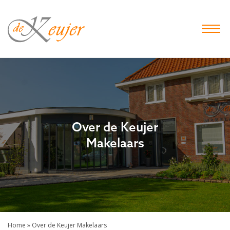
De
Keujer
Makelaar
-
Hof
van
Twente
Over de Keujer
Makelaars
Home
»
Over de Keujer Makelaars