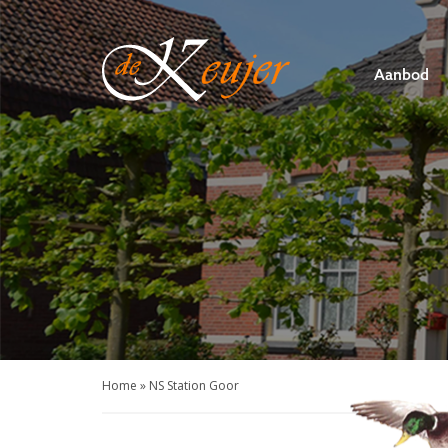
De
Keujer
Aanbod
Makelaar
-
Hof
van
Twente
Home
»
NS Station Goor