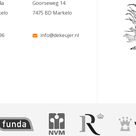
4a
Goorseweg 14
elo
7475 BD Markelo
96
info@dekeujer.nl