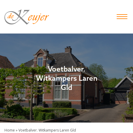
De
Keujer
Makelaar
-
Hof
van
Twente
Voetbalver.
Witkampers Laren
Gld
Home
»
Voetbalver. Witkampers Laren Gld