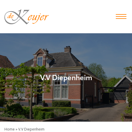
De
Keujer
Makelaar
-
Hof
van
Twente
V.V Diepenheim
Home
»
V.V Diepenheim