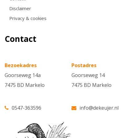
onvolledig is, onjuistheden bevat of anderszins en
Disclaimer
aanvaarden we eveneens geen aansprakelijkheid
Privacy & cookies
voor de gevolgen daarvan.
Alle vermelde maten en oppervlaktes zijn indicatief
Contact
en kunnen iets afwijken van de werkelijke situatie.
Van toepassing zijn de NVM-voorwaarden.
Bezoekadres
Postadres
Goorseweg 14a
Goorseweg 14
7475 BD Markelo
7475 BD Markelo
0547-363596
info@dekeujer.nl