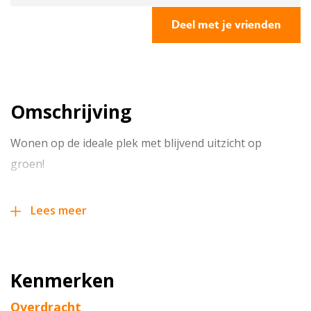
Deel met je vrienden
Omschrijving
Wonen op de ideale plek met blijvend uitzicht op
groen!
Een riante uitgebouwde TWEE-ONDER-EEN-
Lees meer
KAPWONING met inpandig te bereiken garage /
berging, veranda en oprit voor 2 auto’s gesitueerd
op een perceel van 278 m2.
Kenmerken
Overdracht
Wakker worden met uitzicht op groen en volledige